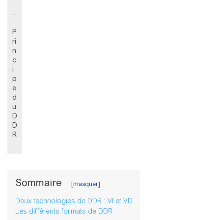
–
P
ri
n
c
i
p
e
d
u
D
D
R
.
Sommaire
Deux technologies de DDR : VI et VD
Les différents formats de DDR