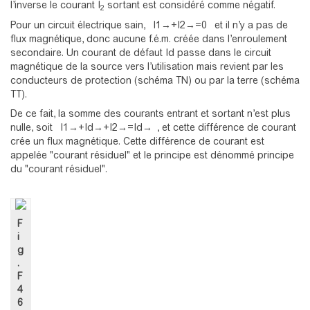
l’inverse le courant I
sortant est considéré comme négatif.
2
Pour un circuit électrique sain,
I
1
→
+
I
2
→
=
0
et il n’y a pas de
flux magnétique, donc aucune f.é.m. créée dans l’enroulement
secondaire. Un courant de défaut Id passe dans le circuit
magnétique de la source vers l’utilisation mais revient par les
conducteurs de protection (schéma TN) ou par la terre (schéma
TT).
De ce fait, la somme des courants entrant et sortant n’est plus
nulle, soit
I
1
→
+
I
d
→
+
I
2
→
=
I
d
→
, et cette différence de courant
crée un flux magnétique. Cette différence de courant est
appelée "courant résiduel" et le principe est dénommé principe
du "courant résiduel".
F
i
g
.
F
4
6