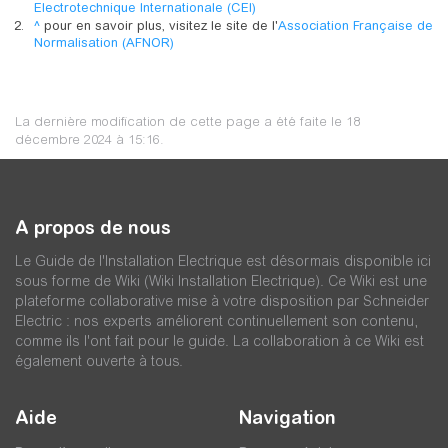
Electrotechnique Internationale (CEI)
^
pour en savoir plus, visitez le site de l'
Association Française de
Normalisation (AFNOR)
La dernière modification de cette page a été faite le 18
décembre 2024 à 15:16.
A propos de nous
Le Guide de l'Installation Electrique est désormais disponible ici
sous forme de Wiki (Wiki Installation Electrique). Ce Wiki est une
plateforme collaborative mise à votre disposition par Schneider
Electric : nos experts améliorent continuellement son contenu,
comme ils l'ont fait pour le guide. La collaboration à ce Wiki est
également ouverte à tous.
Aide
Navigation