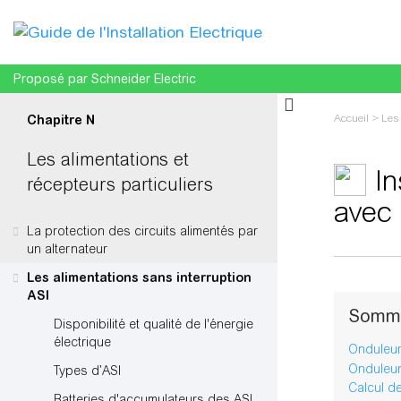
Proposé par Schneider Electric
Accueil
>
Les 
Chapitre N
Les alimentations et
In
récepteurs particuliers
avec
La protection des circuits alimentés par
un alternateur
Aller à :
navi
Les alimentations sans interruption
ASI
Somm
Disponibilité et qualité de l'énergie
électrique
Onduleur
Onduleur
Types d’ASI
Calcul de
Batteries d'accumulateurs des ASI