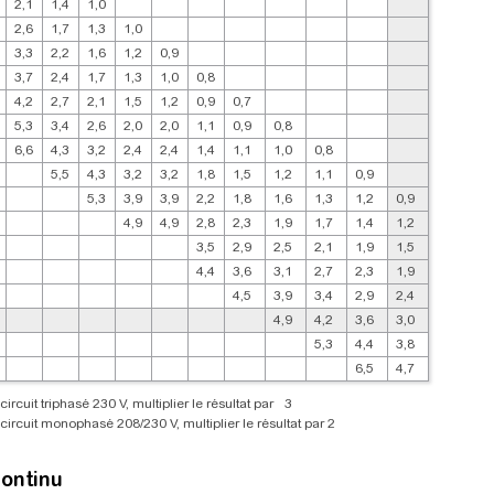
2,1
1,4
1,0
2,6
1,7
1,3
1,0
3,3
2,2
1,6
1,2
0,9
3,7
2,4
1,7
1,3
1,0
0,8
4,2
2,7
2,1
1,5
1,2
0,9
0,7
5,3
3,4
2,6
2,0
2,0
1,1
0,9
0,8
6,6
4,3
3,2
2,4
2,4
1,4
1,1
1,0
0,8
5,5
4,3
3,2
3,2
1,8
1,5
1,2
1,1
0,9
5,3
3,9
3,9
2,2
1,8
1,6
1,3
1,2
0,9
4,9
4,9
2,8
2,3
1,9
1,7
1,4
1,2
3,5
2,9
2,5
2,1
1,9
1,5
4,4
3,6
3,1
2,7
2,3
1,9
4,5
3,9
3,4
2,9
2,4
4,9
4,2
3,6
3,0
5,3
4,4
3,8
6,5
4,7
circuit triphasé 230 V, multiplier le résultat par
3
 circuit monophasé 208/230 V, multiplier le résultat par 2
continu