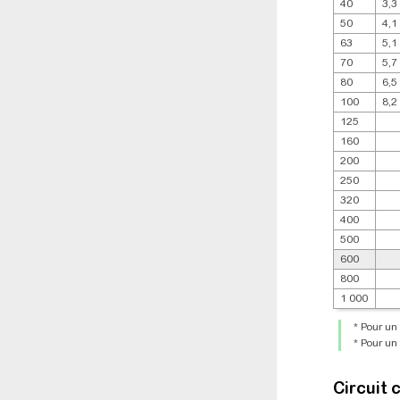
40
3,3
50
4,1
63
5,1
70
5,7
80
6,5
100
8,2
125
160
200
250
320
400
500
600
800
1 000
* Pour un 
* Pour un
Circuit 