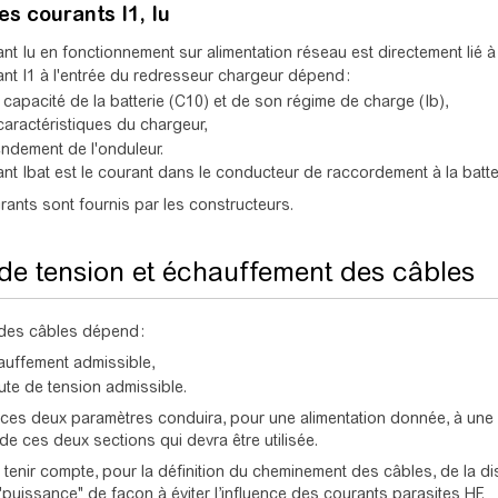
es courants I1, Iu
nt Iu en fonctionnement sur alimentation réseau est directement lié à l'
nt I1 à l'entrée du redresseur chargeur dépend :
 capacité de la batterie (C10) et de son régime de charge (Ib),
caractéristiques du chargeur,
endement de l'onduleur.
nt Ibat est le courant dans le conducteur de raccordement à la batte
ants sont fournis par les constructeurs.
de tension et échauffement des câbles
 des câbles dépend :
auffement admissible,
ute de tension admissible.
es deux paramètres conduira, pour une alimentation donnée, à une se
de ces deux sections qui devra être utilisée.
si tenir compte, pour la définition du cheminement des câbles, de la dis
 "puissance" de façon à éviter l’influence des courants parasites HF.