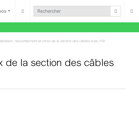
pos
stallation, raccordement et choix de la section des câbles avec ASI
ix de la section des câbles