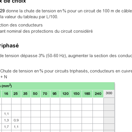
x de choix
N29
donne la chute de tension en % pour un circuit de 100 m de câble.
r la valeur du tableau par L/100.
ection des conducteurs
rant nominal des protections du circuit considéré
triphasé
 de tension dépasse 3% (50-60 Hz), augmenter la section des conduc
–
Chute de tension en % pour circuits triphasés, conducteurs en cuivre
i + N
2
h (mm
)
300
16
25
35
50
70
95
120
150
185
240
1,1
1,3
0,9
1,7
1,1