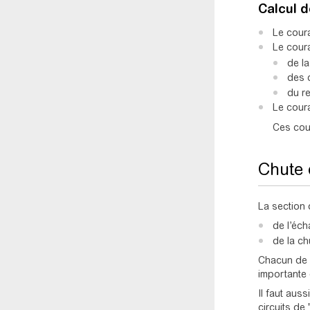
Calcul d
Le coura
Le coura
de la
des 
du r
Le coura
Ces cour
Chute 
La section
de l’éch
de la ch
Chacun de c
importante 
Il faut aus
circuits de