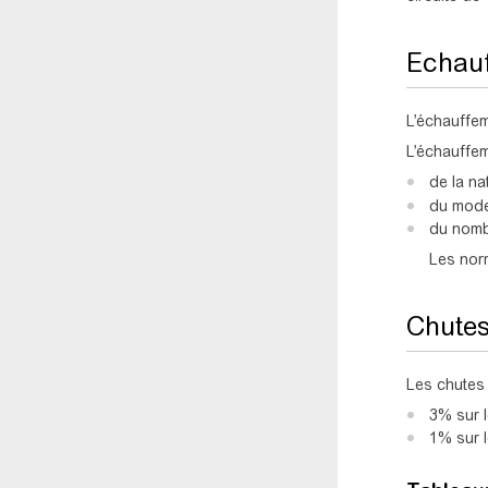
Echau
L’échauffem
L’échauffe
de la na
du mode
du nombr
Les norm
Chutes
Les chutes 
3% sur l
1% sur l