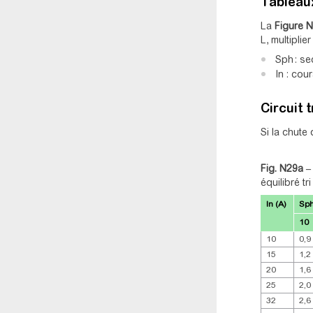
Tableau
La
Figure 
L, multiplie
Sph : s
In : cou
Circuit 
Si la chute
Fig. N29a
équilibré tr
In (A)
Sp
10
10
0,9
15
1,2
20
1,6
25
2,0
32
2,6