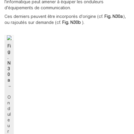
l'informatique peut amener à équiper les onduleurs
d'équipements de communication.
Ces derniers peuvent être incorporés d'origine (cf.
Fig. N30a
),
ou rajoutés sur demande (cf.
Fig. N30b
).
Fi
g
.
N
3
0
a
–
O
n
d
ul
e
u
r