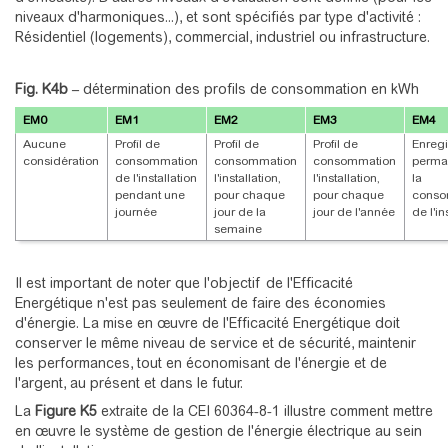
niveaux d'harmoniques...), et sont spécifiés par type d'activité :
Résidentiel (logements), commercial, industriel ou infrastructure.
Fig. K4b
–
détermination des profils de consommation en kWh
EM0
EM1
EM2
EM3
EM4
Aucune
Profil de
Profil de
Profil de
Enreg
considération
consommation
consommation
consommation
perma
de l'installation
l'installation,
l'installation,
la
pendant une
pour chaque
pour chaque
conso
journée
jour de la
jour de l'année
de l'in
semaine
Il est important de noter que l'objectif de l'Efficacité
Energétique n'est pas seulement de faire des économies
d'énergie. La mise en œuvre de l'Efficacité Energétique doit
conserver le même niveau de service et de sécurité, maintenir
les performances, tout en économisant de l'énergie et de
l'argent, au présent et dans le futur.
La
Figure K5
extraite de la CEI 60364-8-1 illustre comment mettre
en œuvre le système de gestion de l'énergie électrique au sein