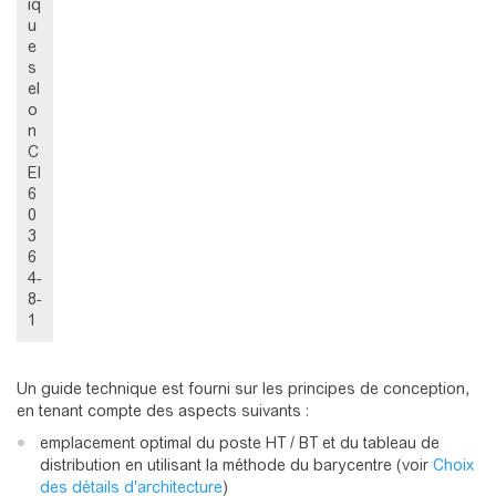
iq
u
e
s
el
o
n
C
EI
6
0
3
6
4-
8-
1
Un guide technique est fourni sur les principes de conception,
en tenant compte des aspects suivants :
emplacement optimal du poste HT / BT et du tableau de
distribution en utilisant la méthode du barycentre (voir
Choix
des détails d'architecture
)