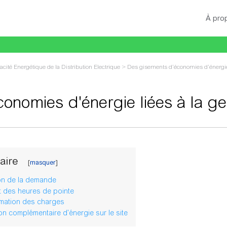
À pro
cacité Energétique de la Distribution Electrique
>
Des gisements d’économies d’énergi
onomies d'énergie liées à la g
gation
,
rechercher
aire
ion de la demande
t des heures de pointe
mation des charges
on complémentaire d’énergie sur le site