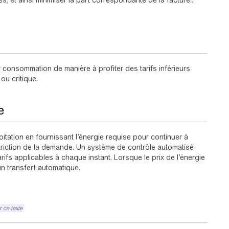
s, et ainsi minimiser la part correspondante de la facture...
 consommation de manière à profiter des tarifs inférieurs
ou critique.
e
oitation en fournissant l’énergie requise pour continuer à
riction de la demande. Un système de contrôle automatisé
rifs applicables à chaque instant. Lorsque le prix de l’énergie
un transfert automatique.
 ce texte