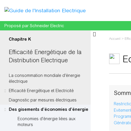
Proposé par Schneider Electric
Accueil
>
Effi
Chapitre K
Efficacité Energétique de la
Ec
Distribution Electrique
La consommation mondiale d'énergie
Aller à :
navi
électrique
Efficacité Energétique et Electricité
Somm
Diagnostic par mesures électriques
Restrict
Des gisements d’économies d’énergie
Evitemen
Program
Economies d'énergie liées aux
Générati
moteurs