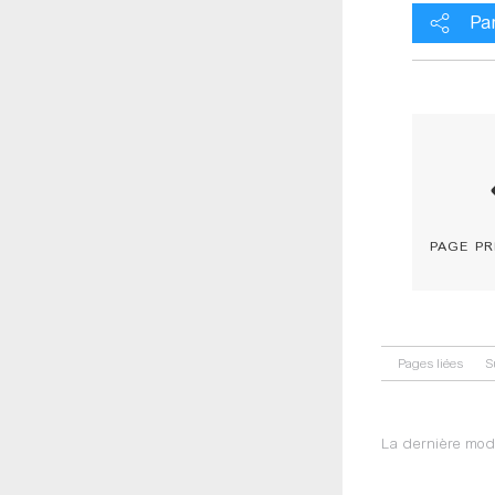
Pa
page p
Pages liées
S
La dernière modi