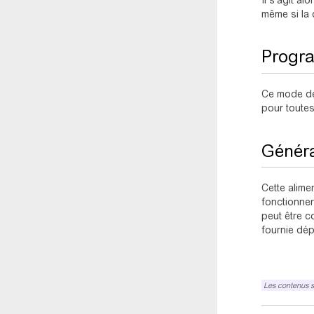
Il s’agit a
même si la 
Progr
Ce mode de 
pour toutes
Généra
Cette alime
fonctionne
peut être c
fournie dép
Les contenus s