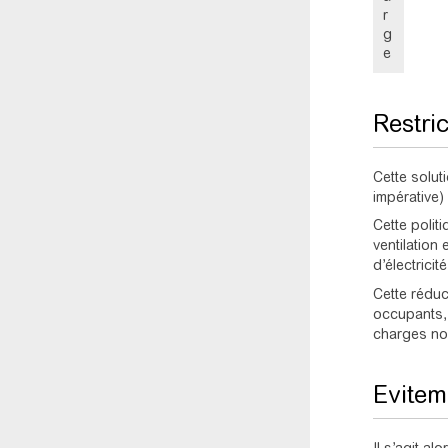
r
g
e
Restri
Cette solut
impérative)
Cette polit
ventilation
d’électrici
Cette réduct
occupants, 
charges non
Evitem