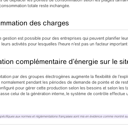
lors de déplacer les pointes de consommation selon les plages tarifaire
consommation totale reste inchangée.
ammation des charges
gestion est possible pour des entreprises qui peuvent planifier leur
 leurs activités pour lesquelles l’heure n’est pas un facteur important 
tion complémentaire d’énergie sur le sit
ntation par des groupes électrogènes augmente la flexibilité de l’expl
r normalement pendant les périodes de demande de pointe et de rest
onfiguré pour gérer cette production selon les besoins et selon les ta
asse celui de la génération interne, le système de contrôle effectue 
pécifiques aux normes et réglementations françaises sont mis en évidence comme montré sur