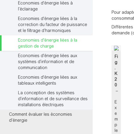
Economies d'énergie liées à
l’éclairage
Pour adapte
consommate
Economies d'énergie liées à la
correction du facteur de puissance
Différentes
et le filtrage d’harmoniques
demande (c
Economies d'énergie liées à la
gestion de charge
Economies d'énergie liées aux
Fi
systèmes d’information et de
g
communication
.
K
Economies d'énergie liées aux
2
tableaux intelligents
0
–
La conception des systèmes
d’information et de surveillance des
E
installations électriques
x
e
Comment évaluer les économies
m
d’énergie
p
le