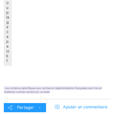
o
u
p
la
g
e
c
a
p
a
ci
ti
f
Les contenus spécifiques aux normes et réglementations françaises sont mis en
évidence comme montré sur ce texte
Ajouter un commentaire
Partager