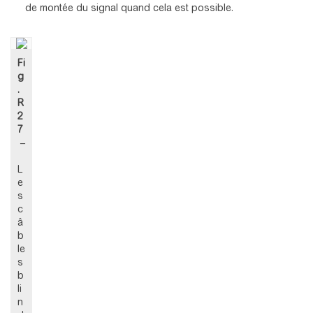
de montée du signal quand cela est possible.
Fi
g
.
R
2
7
–
L
e
s
c
â
b
le
s
b
li
n