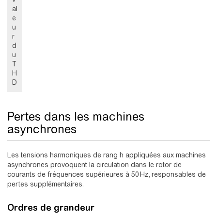
al
e
u
r
d
u
T
H
D
Pertes dans les machines
asynchrones
Les tensions harmoniques de rang h appliquées aux machines
asynchrones provoquent la circulation dans le rotor de
courants de fréquences supérieures à 50 Hz, responsables de
pertes supplémentaires.
Ordres de grandeur