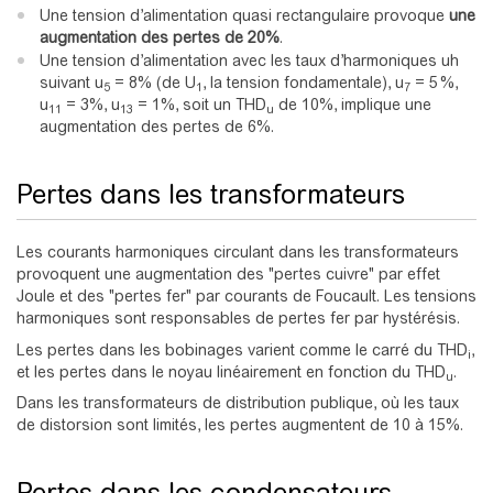
Une tension d’alimentation quasi rectangulaire provoque
une
augmentation des pertes de 20%
.
Une tension d’alimentation avec les taux d’harmoniques uh
suivant u
= 8% (de U
, la tension fondamentale), u
= 5 %,
5
1
7
u
= 3%, u
= 1%, soit un THD
de 10%, implique une
11
13
u
augmentation des pertes de 6%.
Pertes dans les transformateurs
Les courants harmoniques circulant dans les transformateurs
provoquent une augmentation des "pertes cuivre" par effet
Joule et des "pertes fer" par courants de Foucault. Les tensions
harmoniques sont responsables de pertes fer par hystérésis.
Les pertes dans les bobinages varient comme le carré du THD
,
i
et les pertes dans le noyau linéairement en fonction du THD
.
u
Dans les transformateurs de distribution publique, où les taux
de distorsion sont limités, les pertes augmentent de 10 à 15%.
Pertes dans les condensateurs