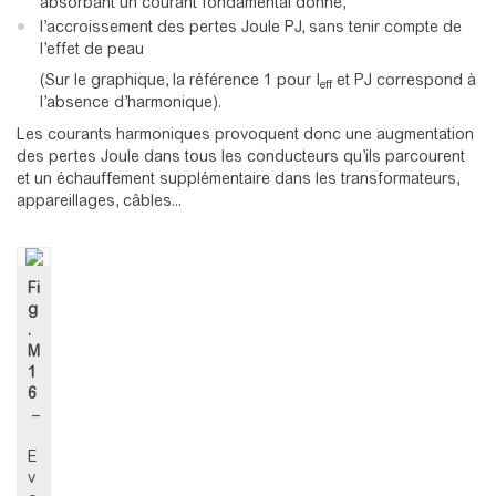
absorbant un courant fondamental donné,
l’accroissement des pertes Joule PJ, sans tenir compte de
l’effet de peau
(Sur le graphique, la référence 1 pour I
et PJ correspond à
eff
l’absence d’harmonique).
Les courants harmoniques provoquent donc une augmentation
des pertes Joule dans tous les conducteurs qu’ils parcourent
et un échauffement supplémentaire dans les transformateurs,
appareillages, câbles...
Fi
g
.
M
1
6
–
E
v