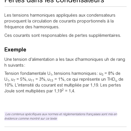
Les tensions harmoniques appliquées aux condensateurs
provoquent la circulation de courants proportionnels à la
fréquence des harmoniques.
Ces courants sont responsables de pertes supplémentaires.
Exemple
Une tension d’alimentation a les taux d’harmoniques uh de rang
h suivants :
Tension fondamentale U
, tensions harmoniques : u
= 8% de
1
5
U
, u
= 5%, u
= 3%, u
= 1%, ce qui représente un THD
de
1
7
11
13
u
10%. L'intensité du courant est multipliée par 1,19. Les pertes
2
Joule sont multipliées par 1,19
= 1,4.
Les contenus spécifiques aux normes et réglementations françaises sont mis en
évidence comme montré sur ce texte