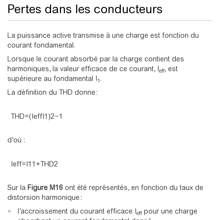
Pertes dans les conducteurs
La puissance active transmise à une charge est fonction du
courant fondamental.
Lorsque le courant absorbé par la charge contient des
harmoniques, la valeur efficace de ce courant, I
, est
eff
supérieure au fondamental I
.
1
La définition du THD donne :
T
H
D
=
(
I
e
f
f
I
1
)
2
−
1
d’où :
I
e
f
f
=
I
1
1
+
T
H
D
2
Sur la
Figure M16
ont été représentés, en fonction du taux de
distorsion harmonique :
l’accroissement du courant efficace I
pour une charge
eff