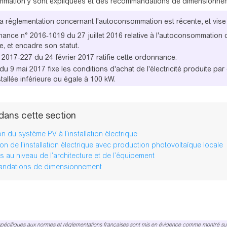
mation y sont expliquées et des recommandations de dimensionneme
la réglementation concernant l'autoconsommation est récente, et vise
ance n° 2016-1019 du 27 juillet 2016 relative à l'autoconsommation d'é
ve, et encadre son statut.
° 2017-227 du 24 février 2017 ratifie cette ordonnance.
 du 9 mai 2017 fixe les conditions d'achat de l'électricité produite pa
stallée inférieure ou égale à 100 kW.
dans cette section
 du système PV à l’installation électrique
ion de l’installation électrique avec production photovoltaïque locale
 au niveau de l’architecture et de l’équipement
ndations de dimensionnement
pécifiques aux normes et réglementations françaises sont mis en évidence comme montré sur