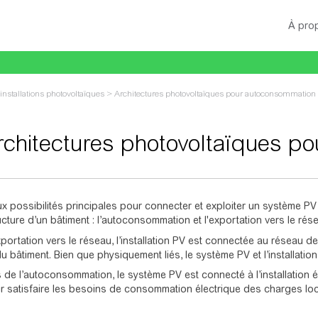
À pro
installations photovoltaïques
>
Architectures photovoltaïques pour autoconsommation
rchitectures photovoltaïques p
gation
,
rechercher
eux possibilités principales pour connecter et exploiter un système PV i
ucture d’un bâtiment : l’autoconsommation et l'exportation vers le rés
ortation vers le réseau, l’installation PV est connectée au réseau de di
du bâtiment. Bien que physiquement liés, le système PV et l’installat
 de l’autoconsommation, le système PV est connecté à l’installation él
ur satisfaire les besoins de consommation électrique des charges loc