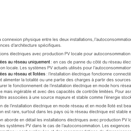
la connexion physique entre les deux installations, l’autoconsommatio
nces d’architecture spécifiques.
ations électriques avec production PV locale pour autoconsommation
ées au réseau uniquement
: en cas de panne du côté du réseau électri
ion locale. Les systèmes PV actuels utilisés pour l’autoconsommatio
es au réseau et îlotées
: l’installation électrique fonctionne conne
t alimenter la totalité ou une partie des charges à partir des sources
rer le fonctionnement de l’installation électrique en mode hors résea
le mais ingérable et avec des capacités de contrôle limitées. Pour as
être associées à une source majeure et stable comme l’énergie stoc
ion de l’installation électrique en mode réseau et en mode îloté est 
ion est rare, surtout dans les pays où le réseau électrique est stable
on aborde en détail les installations électriques avec production PV lo
des systèmes PV dans le cas de l’autoconsommation. Les exigences s