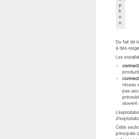
p
ti
o
n
Du fait de 
à des exige
Les install
connect
product
connecté
réseau e
pas assu
prévisib
doivent 
L’exploitat
d’exploitat
Cette secti
principale 