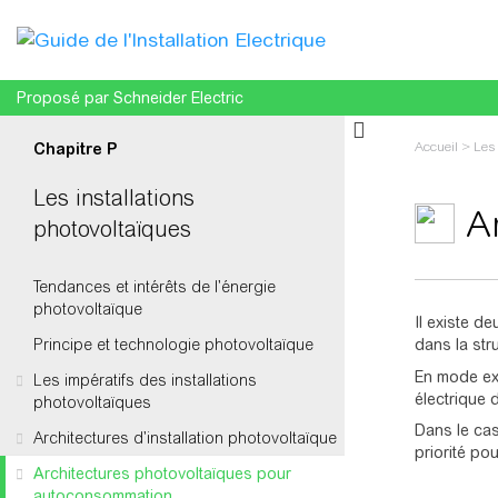
Proposé par Schneider Electric
Accueil
>
Les 
Chapitre P
Les installations
A
photovoltaïques
Tendances et intérêts de l’énergie
Aller à :
navi
photovoltaïque
Il existe d
Principe et technologie photovoltaïque
dans la str
En mode exp
Les impératifs des installations
électrique 
photovoltaïques
Dans le cas
Architectures d’installation photovoltaïque
priorité po
Architectures photovoltaïques pour
autoconsommation