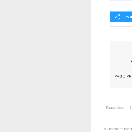
Pa
page p
Pages liées
S
La dernière modi