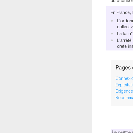
autoconsom
En France, 
L'ordonn
collecti
La loi n
L'arrêté
crête in
Pages 
Connexion
Exploitat
Exigences
Recomma
Les contenus s