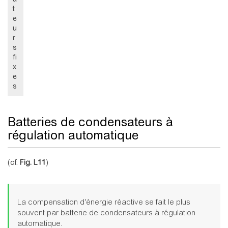
t
e
u
r
s
fi
x
e
s
Batteries de condensateurs à
régulation automatique
(cf.
Fig. L11
)
La compensation d'énergie réactive se fait le plus
souvent par batterie de condensateurs à régulation
automatique.