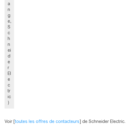
a
n
g
e,
S
c
h
n
ei
d
e
r
El
e
c
tr
ic
)
Voir [
toutes les offres de contacteurs
] de Schneider Electric.