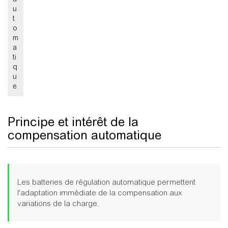
u
t
o
m
a
ti
q
u
e
Principe et intérêt de la
compensation automatique
Les batteries de régulation automatique permettent
l'adaptation immédiate de la compensation aux
variations de la charge.