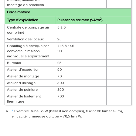
montage de précision
Force motrice
2
Type d’exploitation
Puissance estimée (VA/m
)
Centrale de pompage air
3 à 6
comprimé
Ventilation des locaux
23
Chauffage électrique par
115 à 146
convecteur :maison
90
individuelle appartement
Bureaux
25
Atelier d’expédition
50
Atelier de montage
70
Atelier d’usinage
300
Atelier de peinture
350
Atelier de traitement
700
thermique
^
Exemple : tube 65 W (ballast non compris), flux 5100 lumens (Im),
efficacité lumineuse du tube = 78,5 Im / W.