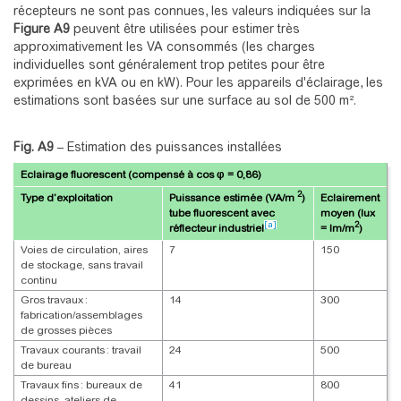
récepteurs ne sont pas connues, les valeurs indiquées sur la
Figure A9
peuvent être utilisées pour estimer très
approximativement les VA consommés (les charges
individuelles sont généralement trop petites pour être
exprimées en kVA ou en kW). Pour les appareils d'éclairage, les
estimations sont basées sur une surface au sol de 500 m².
Fig. A9
–
Estimation des puissances installées
Eclairage fluorescent (compensé à cos φ = 0,86)
2
Type d’exploitation
Puissance estimée (VA/m
)
Eclairement
tube fluorescent avec
moyen (lux
[a]
2
réflecteur industriel
= lm/m
)
Voies de circulation, aires
7
150
de stockage, sans travail
continu
Gros travaux :
14
300
fabrication/assemblages
de grosses pièces
Travaux courants : travail
24
500
de bureau
Travaux fins : bureaux de
41
800
dessins, ateliers de