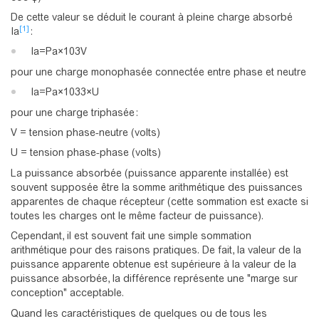
De cette valeur se déduit le courant à pleine charge absorbé
[1]
Ia
:
I
a
=
P
a
×
1
0
3
V
pour une charge monophasée connectée entre phase et neutre
I
a
=
P
a
×
1
0
3
3
×
U
pour une charge triphasée :
V = tension phase-neutre (volts)
U = tension phase-phase (volts)
La puissance absorbée (puissance apparente installée) est
souvent supposée être la somme arithmétique des puissances
apparentes de chaque récepteur (cette sommation est exacte si
toutes les charges ont le même facteur de puissance).
Cependant, il est souvent fait une simple sommation
arithmétique pour des raisons pratiques. De fait, la valeur de la
puissance apparente obtenue est supérieure à la valeur de la
puissance absorbée, la différence représente une "marge sur
conception" acceptable.
Quand les caractéristiques de quelques ou de tous les